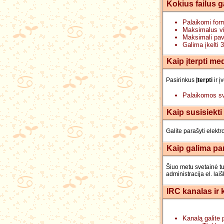
Kokius failus g
Palaikomi for
Maksimalus vi
Maksimali pave
Galima įkelti 3
Kaip įterpti med
Pasirinkus
Įterpti
ir į
Palaikomos s
Kaip susisiekti
Galite parašyti elekt
Kaip galima pa
Šiuo metu svetainė tur
administracija el. laišk
IRC kanalas ir 
Kanalą galite 