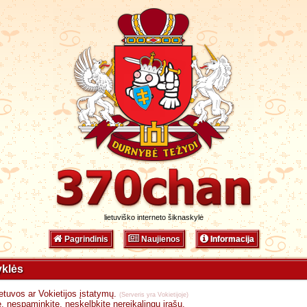
lietuviško interneto šiknaskylė
Pagrindinis
Naujienos
Informacija
yklės
etuvos ar Vokietijos įstatymų.
(Serveris yra Vokietijoje)
, nespaminkite, neskelbkite nereikalingų įrašų.