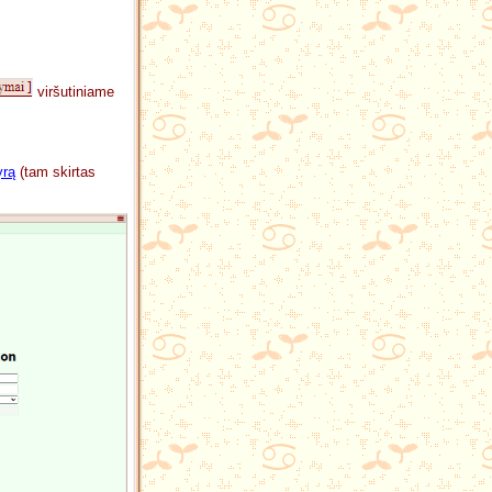
viršutiniame
yrą
(tam skirtas