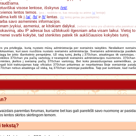
raudžiama.
lietuviškai visose lentose, išskyrus
/int/
.
ekvienos lentos temos.
(pvz.: nedėkite to, kas nesusiję su anime
/a/
lentoje)
lima kelti tik į
/a/
,
/b/
ir
/t/
lentas.
(
/b/
lentoj geriau jau paslėpkite)
 arba savo asmeninės informacijos.
nam įvykiui, asmeniui, ar kitokiam dalykui.
(nebent ta tema yra užrakinta arba pasiekusi 
lokavimą, abu IP adresai bus užblokuoti ilgesniam arba visam laikui. Vietoj to
nei svarbi kokybė, tad stenkites pateik tik aukščiausios kokybės turinį.
ės yra privilegija, kurią nustato mūsų administracija per svetainės taisykles. Nesilaikant svetai
blokavimas, kuri savo nuožiūra nustato svetainės administracija. Svetainės administracija pasilieka
agą be jokio išankstinio perspėjimo. Už visą turinį, įkeltą į 370chan, atsakingas tik vartotojas,
eikštos 370chan yra pačių vartotojų ir neatspindi svetainės administracijos nuomonės. 370chan of
 minties, įkeltos į svetainę pačių 370chan vartotojų. Bet koks įsivaizduojamas asimetriškas, 
gali būti traktuojamas kaip oficialus 370chan pritarimas ar nepritarimas šioje svetainėje patal
70chan nebus atsakinga už viską, ką 370chan vartotojai paskelbia. Taip pat sutinkate, kad naršot
an?
vaizdais paremtas forumas, kuriame bet kas gali pareikšti savo nuomonę ar pasida
os lentos skirtos skirtingom temom.
i tekstą?