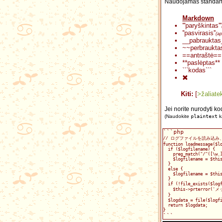
Naudojamas standart
Markdown
'''paryškintas'''
''pasvirasis''
(ap
__pabrauktas
~~perbraukta
==antraštė==
**paslėptas**
```kodas```
Kiti:
[
>žaliate
Jei norite nurodyti k
(Naudokite
plaintext
k
```php
// ログファイルを読み込
function loadmessage($l
  if ($logfilename) {
    preg_match("/^([\w.
    $logfilename = $thi
  }
  else {
    $logfilename = $thi
  }
  if (!file_exists($log
    $this->prterro
  }
  $logdata = file($logf
  return $logdata;
}
```