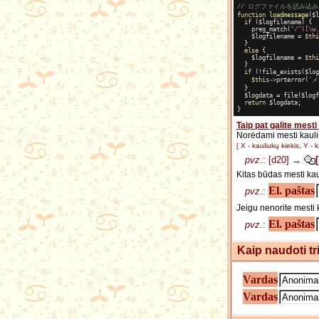
// ログファイルを読み込
function
loadmessage
($l
if
 ($logfilename) {
    preg_match(
"/^([\w.
    $logfilename = 
$thi
  }
else
 {
    $logfilename = 
$thi
  }
if
 (!file_exists($log
$this
->prterror(
'
  }
  $logdata = file($logf
return
 $logdata;
}
Taip pat galite mest
Norėdami mesti kauliu
[ X - kauliukų kiekis, Y - k
pvz
.: [d20] →
Kitas būdas mesti kau
El. paštas
pvz
.:
Jeigu nenorite mesti ki
El. paštas
pvz
.:
Kaip naudoti t
Vardas
Vardas