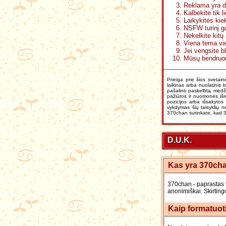
Reklama yra d
Kalbėkite tik 
Laikykitės ki
NSFW turinį ga
Nekelkite kitų
Viena tema vie
Jei vengsite b
Mūsų bendruome
Prieiga prie šios svetain
laikinas arba nuolatinis 
pašalinti paskelbtą medži
pažiūros ir nuomonės išr
pozicijos arba išsakytos
vykdymas šių taisyklių ne
370chan sutinkate, kad 3
D.U.K.
Kas yra 370ch
370chan - paprastas 
anonimiškai. Skirting
Kaip formatuot