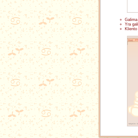
Galima 
Yra gal
Kliento