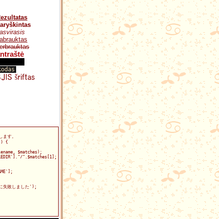
ezultatas
aryškintas
asvirasis
abrauktas
erbrauktas
ntraštė
aslėptas
kodas
JIS šriftas
します。
") {
lename, $matches);
LEDIR']."/".$matches[1];
AME'];
込みに失敗しました');