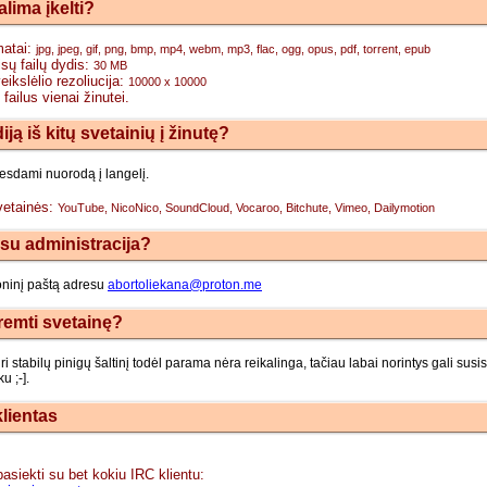
alima įkelti?
matai:
jpg, jpeg, gif, png, bmp, mp4, webm, mp3, flac, ogg, opus, pdf, torrent, epub
sų failų dydis:
30 MB
ikslėlio rezoliucija:
10000 x 10000
 failus vienai žinutei.
iją iš kitų svetainių į žinutę?
vesdami nuorodą į langelį.
vetainės:
YouTube, NicoNico, SoundCloud, Vocaroo, Bitchute, Vimeo, Dailymotion
 su administracija?
roninį paštą adresu
abortoliekana@proton.me
remti svetainę?
i stabilų pinigų šaltinį todėl parama nėra reikalinga, tačiau labai norintys gali susis
u ;-].
klientas
pasiekti su bet kokiu IRC klientu: