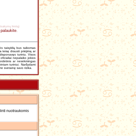
atsakymų limitą)
 palaukite.
nės taisyklių bus taikomas
 teisę drausti priėjimą ar
 disponavęs turiniu. Visos
icialiai nepalaiko jokios
perdėtinis ar nesėkmingas
pintam turiniui. Naršydami
e svetainę savo rizika.
linti nuotraukomis