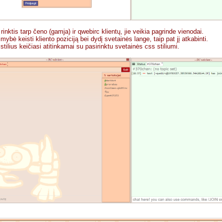
rinktis tarp čeno (gamja) ir qwebirc klientų, jie veikia pagrinde vienodai.
imybė keisti kliento poziciją bei dydį svetainės lange, taip pat jį atkabinti.
 stilius keičiasi atitinkamai su pasirinktu svetainės css stiliumi.