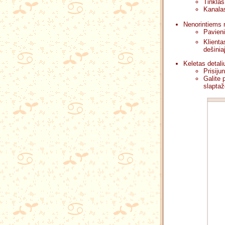
Tinkla
Kanala
Nenorintiems 
Pavieni
Klienta
dešini
Keletas detalių
Prisiju
Galite 
slaptaž