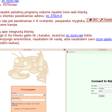
s:
irc.rizon.net
s: #370chan
naudoti pašalinių programų siūlome naudoti čeno web klientą:
s klientas pasiekiamas adresu:
irc.370ch.lt
s taip pat pasiekiamas ir iš svetainės, paspaudus mygtuką
ajame kampe.
 apie integruotą klientą :
ngti iš šio kliento galite tik į kanalus, esančius
irc.rizon.net
tinkle.
prisijungti anonimiškai, naudodami tik vardą, arba naudodami savo
rizon pask
odžio laukas).