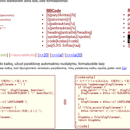
inis Markdown arba BBCode formatavimas:
R
BBCode
p
[b]paryškintas[/b]
(apostrofos)
p
[i]pasvirasis[/i]
ostrofos)
p
__
[u]pabrauktas[/u]
p
s~~
[s]perbrauktas[/s]
a
[heading]antraštė[/heading]
[spoiler]paslėptas[/spoiler]
p
[code]kodas[/code]
[aa]SJIS šriftas[/aa]
S
kstis
] [
<rausvatekstis
] [
>>20
] [
>>>/a/
] [
>>>/a/20
]
odo kalbą, užuot pasikliovę automatiniu nustatymu, formatuokite taip:
aip kalbą, kad išjungtumėte sintaksės paryškinimą. Visų palaikomų kalbų sąrašą galite rasti
čia
)
[code=php]
み、行配列にして返します。
// ログファイルを読み込み、行配列にして返
ogfilename = "") {
function loadmessage($logfilename = "
  if ($logfilename) {
]*)$/", $logfilename, $matches);
    preg_match("/^([\w.]*)$/", $logfi
s->c['OLDLOGFILEDIR']."/".$matches[1];
    $logfilename = $this->c['OLDLOGFI
  }
  else {
||
s->c['LOGFILENAME'];
    $logfilename = $this->c['LOGFILEN
  }
filename)) {
  if (!file_exists($logfilename)) {
r('メッセージ読み込みに失敗しました');
    $this->prterror('メッセージ読み
  }
ilename);
  $logdata = file($logfilename);
  return $logdata;
}
[/code]