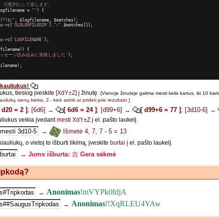
み、行配列にして返します。
ogfilename = 
""
)
{
]*)$/"
, $logfilename, $matches);
s
->c[
'OLDLOGFILEDIR'
].
"/"
.$matches[
1
];
s
->c[
'LOGFILENAME'
];
filename)) {
メッセージ読み込みに失敗しました'
);
ilename);
i kauliukus!
kus, tiesiog įveskite
[XdY±Z]
į žinutę.
(Vienoje žinutėje galima mesti kelis kartus, iki 10 kart
auliukų sienų kiekis, Z - kiek atimti ar pridėti prie rezultato ]
[ d20 = 2 ]
; [6d6] →
[ 6d6 = 24 ]
; [d99+6] →
[ d99+6 = 77 ]
; [3d10-6] →
liukus veikia įvedant
mesti XdY±Z
į el. pašto laukelį.
→
Išmetė 4, 7, 7 - 5 = 13
auliukų, o vietoj to išburti likimą, įveskite
burtai
į el. pašto laukelį.
→
Jums išburta:
吉
Gera sėkmė
ripkodą?
Anonimas
!mVYPk0fdjA
→
Anonimas
!!XqRLEU4YAw
→