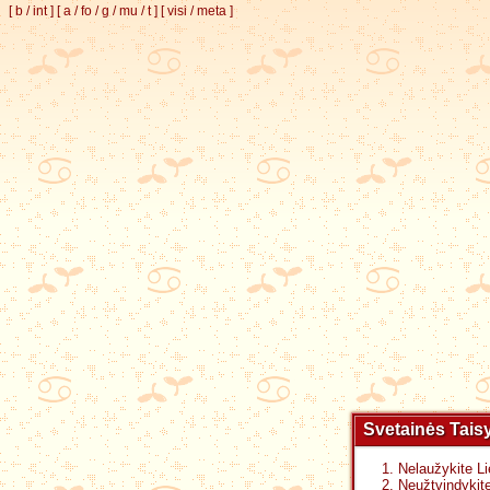
[
b
/
int
]
[
a
/
fo
/
g
/
mu
/
t
]
[
visi
/
meta
]
Svetainės Tais
Nelaužykite Li
Neužtvindykite